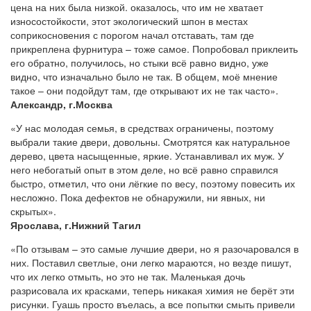
цена на них была низкой. оказалось, что им не хватает
износостойкости, этот экологический шпон в местах
соприкосновения с порогом начал отставать, там где
прикреплена фурнитура – тоже самое. Попробовал приклеить
его обратно, получилось, но стыки всё равно видно, уже
видно, что изначально было не так. В общем, моё мнение
такое – они подойдут там, где открывают их не так часто».
Александр, г.Москва
«У нас молодая семья, в средствах ограничены, поэтому
выбрали такие двери, довольны. Смотрятся как натуральное
дерево, цвета насыщенные, яркие. Устанавливал их муж. У
него небогатый опыт в этом деле, но всё равно справился
быстро, отметил, что они лёгкие по весу, поэтому повесить их
несложно. Пока дефектов не обнаружили, ни явных, ни
скрытых».
Ярослава, г.Нижний Тагил
«По отзывам – это самые лучшие двери, но я разочаровался в
них. Поставил светлые, они легко мараются, но везде пишут,
что их легко отмыть, но это не так. Маленькая дочь
разрисовала их красками, теперь никакая химия не берёт эти
рисунки. Гуашь просто въелась, а все попытки смыть привели