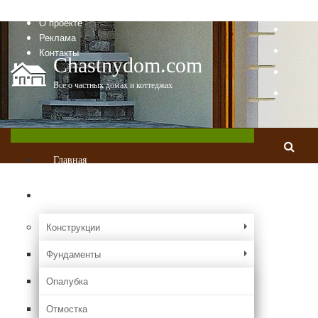
Главная
О проекте
Реклама
Контакты
Chastnydom.com
Все о частных домах и коттеджах
Меню
Главная
Стройка
Конструкции
Фундаменты
Опалубка
Отмостка