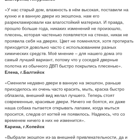
«У нас старый дом, влажность в нём высокая, поставили на
кухню и в ванную двери из экошпона. нам его
разрекламировали как влагостойкий материал. И правда,
прошло больше года, никаких изменений не произошло,
плесень, которая частенько появляется на стенах, никак не
проявила себя на дверях. Цвет не поменялся, хотя протирать
приходится довольно часто с использованием разных
химических средств. Моё мнение – для нашего дома это
самый лучший вариант, потому что у соседей дверные
полотна из обычного ДВП быстро покрылись плесенью».
Елена, г.Балтийск
«Сменили недавно двери в ванную на экошпон, раньше
приходилось их очень часто красить, мыть, краска быстро
облазила, внешний вид желал лучшего. Теперь стоят
современные, красивые двери. Ничего не боятся, их даже
наша собака пытается открывать лапами, когда мыться
просится, следов от когтей не появилось. Надеюсь, что со
временем ничего в них не изменится».
Карина, г.Копейск
«Выбрали экошпон из-за внешней привлекательности, да и