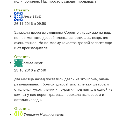
полипропилен. Нас просто разводят продавцы?
Ответить
Алсу
says:
26.11.2016 в 09:50
Заказали двери из экошпона Соренто , красивые на вид,
но при монтаже дверей пленка испортилась, покрытие
очень тонкое. Но по-моему качество дверей зависит еще
и от производителя.
Ответить
ольга
says:
23.10.2016 в 21:40
два месяца назад поставили двери из экошпона, очень
разочарована… боятся ударов! упала легкая швабра и
откололся кусок пленки и покрытия под ним… в одной из
комнат у нас порог, два раза проехала пылесосом и
остались следы.
Ответить
Татьяна Нуриева
says: