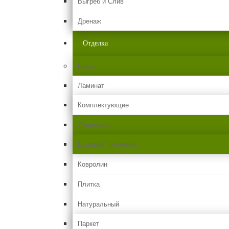
Выгреб и Слив
Дренаж
Отделка
Полы
Ламинат
Комплектующие
Линолеум
Бытовой линолеум
Ковролин
Плитка
Натуральный
Паркет