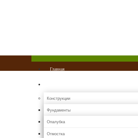
Главная
О проекте
Реклама
Контакты
Chastnydom.com
Все о частных домах и коттеджах
Меню
Главная
Стройка
Конструкции
Фундаменты
Опалубка
Отмостка