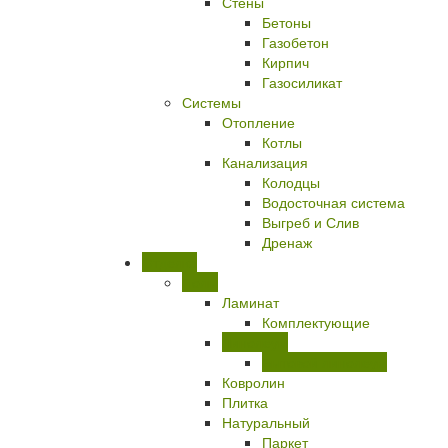
Стены
Бетоны
Газобетон
Кирпич
Газосиликат
Системы
Отопление
Котлы
Канализация
Колодцы
Водосточная система
Выгреб и Слив
Дренаж
Отделка
Полы
Ламинат
Комплектующие
Линолеум
Бытовой линолеум
Ковролин
Плитка
Натуральный
Паркет