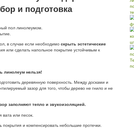
ыбор и подготовка
т
ф
нный пол линолеумом.
ытие.
ш
ол, в случае если необходимо
скрыть эстетические
я или сделать напольное покрытие устойчивым к
Т
п
ь линолеум нельзя!
одготовить деревянную поверхность. Между досками и
тилируемый зазор для того, чтобы дерево не гнило и не
азор заполняют тепло и звукоизоляцией.
 вата или песок.
ь покрытия и компенсировать небольшие протечки.