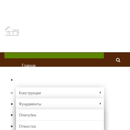
Главная
О проекте
Реклама
Контакты
Chastnydom.com
Все о частных домах и коттеджах
Меню
Главная
Стройка
Конструкции
Фундаменты
Опалубка
Отмостка