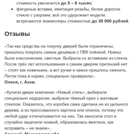
стоимость увеличится
до 5 – 6 тысяч
;
фигурные вставки, имитация резьбы, более дорогое
стекло с узорами, всё это удорожает модели,
встречаются экземпляры стоимостью
до 30 000 рублей
.
Отзывы
«Так как средства на покупку дверей были ограничены,
пришлось покупать самые дешёвые с ПВХ плёнкой. Нужны
были классические, светлые. Выбрала со вставками из стекла.
После трёх лет использования к самим дверям претензий нет
– стоят как новенькие, а вот ручки и замок пришлось сменить.
Петли пока в норме, специально проверила».
Олеся, г. Азов.
«Купили двери компании «Новый стиль», выбирали
специально недорогие, выбрали тёмный орех с матовым
стеклом. Оказалось, что коробка сама сделана не из цельного
дерева, а из прессованного картона или опилок, потому что
любой удар отпечатывается на них. Так заносили стол и
случайно зацепили ножкой, образовалась вмятина, как
исправить – не знаем».
Алексей, Московская обл.