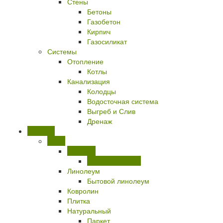
Стены
Бетоны
Газобетон
Кирпич
Газосиликат
Системы
Отопление
Котлы
Канализация
Колодцы
Водосточная система
Выгреб и Слив
Дренаж
Отделка
Полы
Ламинат
Комплектующие
Линолеум
Бытовой линолеум
Ковролин
Плитка
Натуральный
Паркет