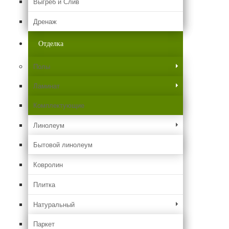
Выгреб и Слив
Дренаж
Отделка
Полы
Ламинат
Комплектующие
Линолеум
Бытовой линолеум
Ковролин
Плитка
Натуральный
Паркет