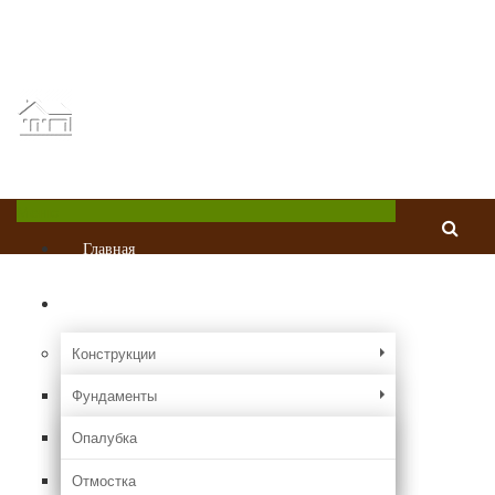
Главная
О проекте
Реклама
Контакты
Chastnydom.com
Все о частных домах и коттеджах
Меню
Главная
Стройка
Конструкции
Фундаменты
Опалубка
Отмостка